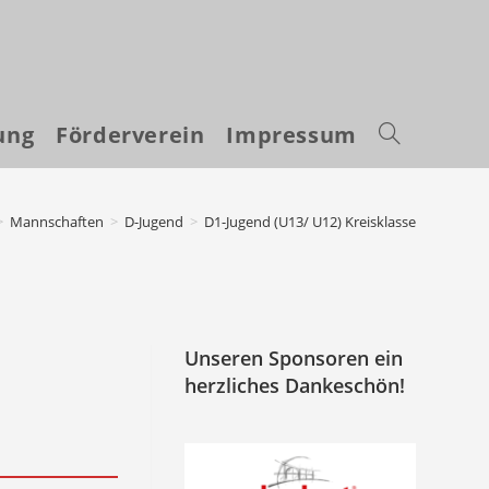
ung
Förderverein
Impressum
Website-
Suche
>
Mannschaften
>
D-Jugend
>
D1-Jugend (U13/ U12) Kreisklasse
umschalten
Unseren Sponsoren ein
herzliches Dankeschön!