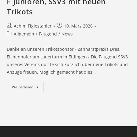
F Junioren, SSV3 mit neuen
Trikots
Beitrags-
Beitrag
Achim Figlestahler
10. März 2026
Autor:
veröffentlicht:
Beitrags-
Allgemein
/
F-Jugend
/
News
Kategorie:
Danke an unseren Trikotsponsor - Zahnarztpraxis Dres.
Eichenhofer am Lauerturm in Ettlingen -.Die F-Jugend SSV3
unseres Vereins durfte sich kürzlich über neue Trikots und
Anzüge freuen. Möglich gemacht hat dies…
F
Weiterlesen
Junioren,
SSV3
Mit
Neuen
Trikots