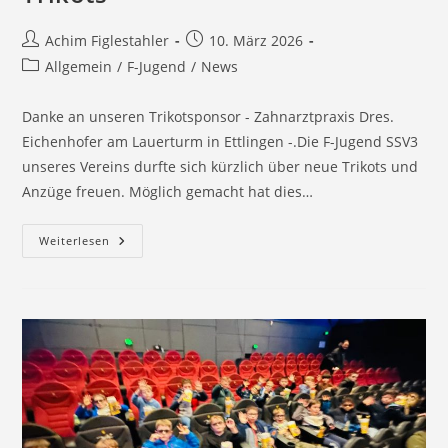
Beitrags-
Beitrag
Achim Figlestahler
10. März 2026
Autor:
veröffentlicht:
Beitrags-
Allgemein
/
F-Jugend
/
News
Kategorie:
Danke an unseren Trikotsponsor - Zahnarztpraxis Dres.
Eichenhofer am Lauerturm in Ettlingen -.Die F-Jugend SSV3
unseres Vereins durfte sich kürzlich über neue Trikots und
Anzüge freuen. Möglich gemacht hat dies…
F
Weiterlesen
Junioren,
SSV3
Mit
Neuen
Trikots