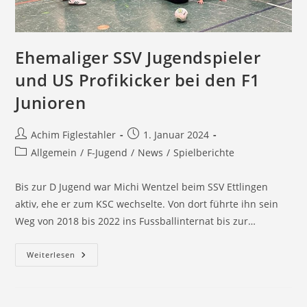
Ehemaliger SSV Jugendspieler
und US Profikicker bei den F1
Junioren
Beitrags-
Beitrag
Achim Figlestahler
1. Januar 2024
Autor:
veröffentlicht:
Beitrags-
Allgemein
/
F-Jugend
/
News
/
Spielberichte
Kategorie:
Bis zur D Jugend war Michi Wentzel beim SSV Ettlingen
aktiv, ehe er zum KSC wechselte. Von dort führte ihn sein
Weg von 2018 bis 2022 ins Fussballinternat bis zur…
Ehemaliger
Weiterlesen
SSV
Jugendspieler
Und
US
Profikicker