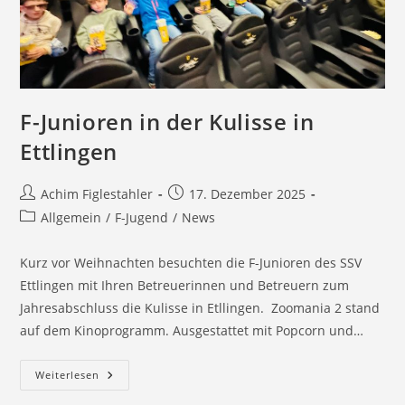
F-Junioren in der Kulisse in
Ettlingen
Beitrags-
Beitrag
Achim Figlestahler
17. Dezember 2025
Autor:
veröffentlicht:
Beitrags-
Allgemein
/
F-Jugend
/
News
Kategorie:
Kurz vor Weihnachten besuchten die F-Junioren des SSV
Ettlingen mit Ihren Betreuerinnen und Betreuern zum
Jahresabschluss die Kulisse in Etllingen. Zoomania 2 stand
auf dem Kinoprogramm. Ausgestattet mit Popcorn und…
F-
Weiterlesen
Junioren
In