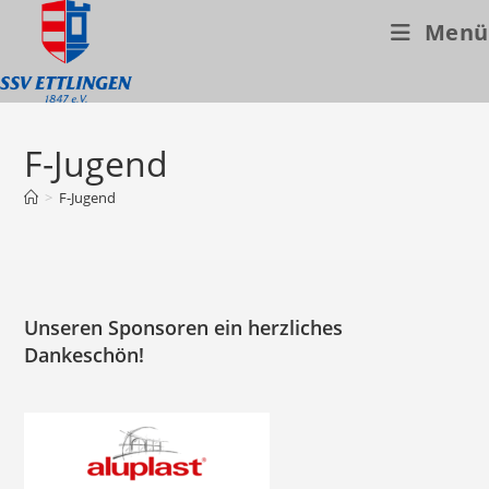
Menü
Zum
Inhalt
F-Jugend
springen
>
F-Jugend
Unseren Sponsoren ein herzliches
Dankeschön!