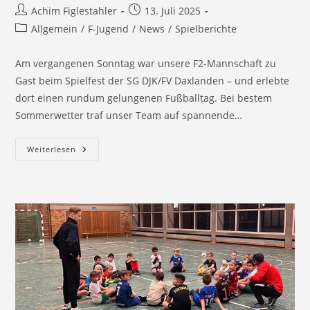
Beitrags-
Beitrag
Achim Figlestahler
13. Juli 2025
Autor:
veröffentlicht:
Beitrags-
Allgemein
/
F-Jugend
/
News
/
Spielberichte
Kategorie:
Am vergangenen Sonntag war unsere F2-Mannschaft zu
Gast beim Spielfest der SG DJK/FV Daxlanden – und erlebte
dort einen rundum gelungenen Fußballtag. Bei bestem
Sommerwetter traf unser Team auf spannende…
Tolle
Weiterlesen
Stimmung
Und
Viele
Tore
Beim
F2-
Spielfest
In
Daxlanden