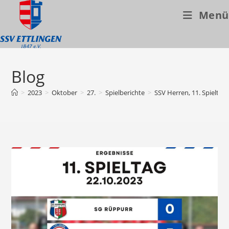
Menü
Zum
Inhalt
Blog
springen
>
2023
>
Oktober
>
27.
>
Spielberichte
>
SSV Herren, 11. Spieltag