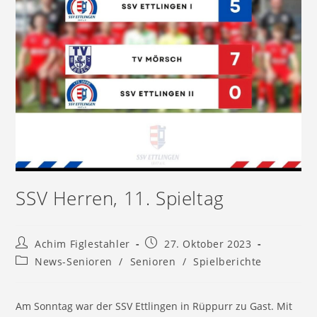
SSV Herren, 11. Spieltag
Beitrags-
Beitrag
Achim Figlestahler
27. Oktober 2023
Autor:
veröffentlicht:
Beitrags-
News-Senioren
/
Senioren
/
Spielberichte
Kategorie:
Am Sonntag war der SSV Ettlingen in Rüppurr zu Gast. Mit