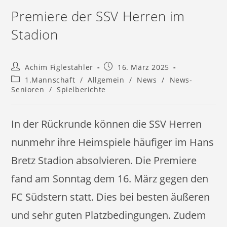
Premiere der SSV Herren im
Stadion
Beitrags-
Beitrag
Achim Figlestahler
16. März 2025
Autor:
veröffentlicht:
Beitrags-
1.Mannschaft
/
Allgemein
/
News
/
News-
Kategorie:
Senioren
/
Spielberichte
In der Rückrunde können die SSV Herren
nunmehr ihre Heimspiele häufiger im Hans
Bretz Stadion absolvieren. Die Premiere
fand am Sonntag dem 16. März gegen den
FC Südstern statt. Dies bei besten äußeren
und sehr guten Platzbedingungen. Zudem