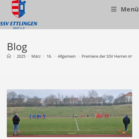
Menü
Zum
Inhalt
Blog
springen
>
2025
>
März
>
16.
>
Allgemein
>
Premiere der SSV Herren im St